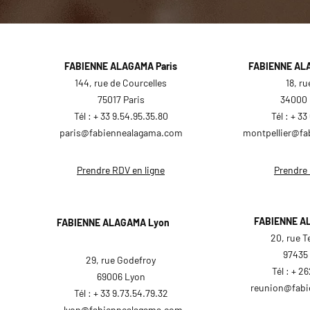
FABIENNE ALAGAMA Paris
FABIENNE ALA
144, rue de Courcelles
18, r
75017 Paris
34000 
Tél : + 33 9.54.95.35.80
Tél : + 3
paris@fabiennealagama.com
montpellier@f
Prendre RDV en ligne
Prendre 
FABIENNE A
FABIENNE ALAGAMA
Lyon
20, rue T
97435 
29, rue Godefroy
Tél : + 2
69006 Lyon
reunion@fab
Tél : + 33 9.73.54.79.32
lyon@fabiennealagama.com