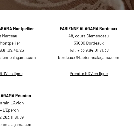
GAMA Montpellier
FABIENNE ALAGAMA Bordeaux
ue Marceau
48, cours Clemenceau
Montpellier
33000 Bordeaux
3 6.61.09.40.23
Tél : + 33 9.84.01.71.38
abiennealagama.com
bordeaux@fabiennealagama.com
RDV en ligne
Prendre RDV en ligne
LAGAMA Réunion
errain L’Avion
– L’Eperon
62 263.11.81.89
iennealagama.com