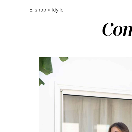
E-shop
»
Idylle
Com