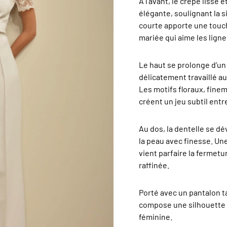
À l’avant, le crêpe lisse 
élégante, soulignant la s
courte apporte une touc
mariée qui aime les ligne
Le haut se prolonge d’u
délicatement travaillé a
Les motifs floraux, fine
créent un jeu subtil entr
Au dos, la dentelle se dé
la peau avec finesse. Un
vient parfaire la fermetu
raffinée.
Porté avec un pantalon ta
compose une silhouette
féminine.