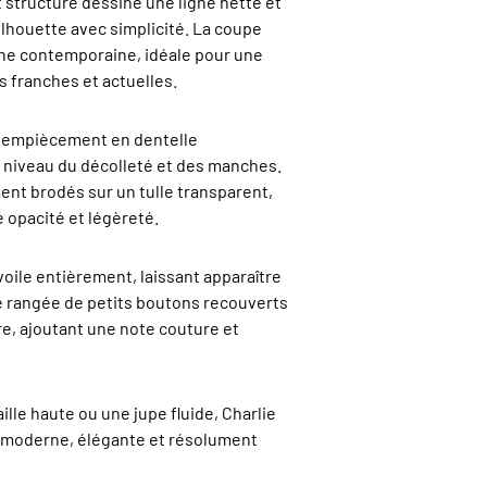
et structuré dessine une ligne nette et
ilhouette avec simplicité. La coupe
he contemporaine, idéale pour une
s franches et actuelles.
n empiècement en dentelle
u niveau du décolleté et des manches.
ment brodés sur un tulle transparent,
e opacité et légèreté.
voile entièrement, laissant apparaître
e rangée de petits boutons recouverts
re, ajoutant une note couture et
ille haute ou une jupe fluide, Charlie
 moderne, élégante et résolument