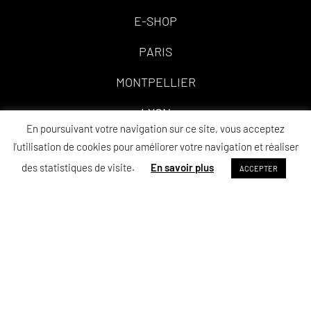
E-SHOP
PARIS
MONTPELLIER
LYON
En poursuivant votre navigation sur ce site, vous acceptez
BORDEAUX
l’utilisation de cookies pour améliorer votre navigation et réaliser
des statistiques de visite.
En savoir plus
ACCEPTER
BRUXELLES
LA RÉUNION
MENTIONS LÉGALES
CONDITIONS GÉNÉRALES DE VENTE
CONTACT