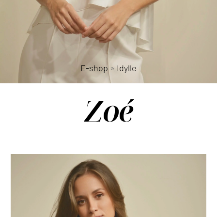
E-shop
»
Idylle
Zoé